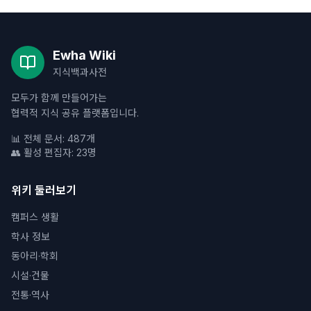
Ewha Wiki
지식백과사전
모두가 함께 만들어가는
협력적 지식 공유 플랫폼입니다.
📊 전체 문서: 487개
👥 활성 편집자: 23명
위키 둘러보기
캠퍼스 생활
학사 정보
동아리·학회
시설·건물
전통·역사