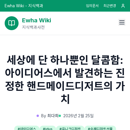
Ewha Wiki - 지식백과
임의문서
최근변경
Ewha Wiki
지식백과사전
세상에 단 하나뿐인 달콤함:
아이디어스에서 발견하는 진
정한 핸드메이드디저트의 가
치
By
최다희
2026년 2월 25일
#
아이디어스
#
idus
#
유니크디저트
#
수제디저트선물