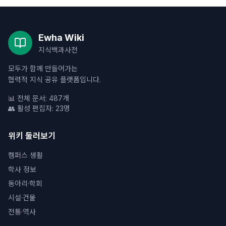
Ewha Wiki
지식백과사전
모두가 함께 만들어가는
협력적 지식 공유 플랫폼입니다.
📊 전체 문서: 487개
👥 활성 편집자: 23명
위키 둘러보기
캠퍼스 생활
학사 정보
동아리·학회
시설·건물
전통·역사