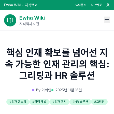
Ewha Wiki - 지식백과
임의문서
최근변경
Ewha Wiki
지식백과사전
핵심 인재 확보를 넘어선 지
속 가능한 인재 관리의 핵심:
그리팅과 HR 솔루션
By
이화인
2025년 11월 16일
#
인재 온보딩
#
경력 개발
#
인재 유지
#
HR 솔루션
#
그리팅