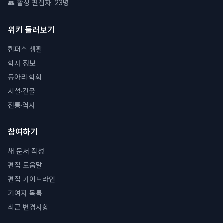
👥 활성 편집자: 23명
위키 둘러보기
캠퍼스 생활
학사 정보
동아리·학회
시설·건물
전통·역사
참여하기
새 문서 작성
편집 도움말
편집 가이드라인
기여자 목록
최근 변경사항