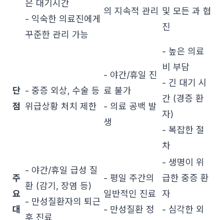
은 대기시간
의 지속적 관리
및 모든 과 협
- 익숙한 의료진에게
진
꾸준한 관리 가능
- 높은 의료
비 부담
- 야간/휴일 진
- 긴 대기 시
단
- 중증 외상, 수술 등
료 불가
간 (경증 환
점
위급상황 처치 제한
- 의료 공백 발
자)
생
- 복잡한 절
차
- 생명이 위
- 야간/휴일 급성 질
주
- 평일 주간의
급한 중증 환
환 (감기, 장염 등)
요
일반적인 진료
자
- 만성질환자의 퇴근
대
- 만성질환 정
- 심각한 외
후 진료