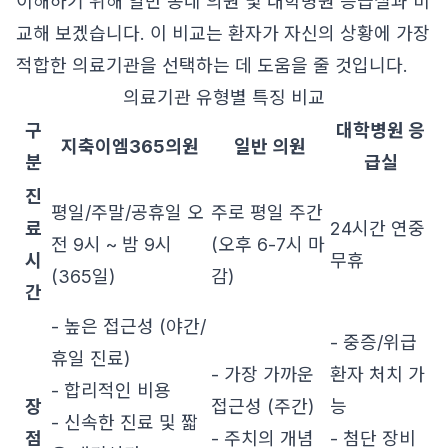
이해하기 위해 일반 동네 의원 및 대학병원 응급실과 비
교해 보겠습니다. 이 비교는 환자가 자신의 상황에 가장
적합한 의료기관을 선택하는 데 도움을 줄 것입니다.
의료기관 유형별 특징 비교
구
대학병원 응
지축이엠365의원
일반 의원
분
급실
진
평일/주말/공휴일 오
주로 평일 주간
료
24시간 연중
전 9시 ~ 밤 9시
(오후 6-7시 마
시
무휴
(365일)
감)
간
- 높은 접근성 (야간/
- 중증/위급
휴일 진료)
- 가장 가까운
환자 처치 가
- 합리적인 비용
장
접근성 (주간)
능
- 신속한 진료 및 짧
점
- 주치의 개념
- 첨단 장비