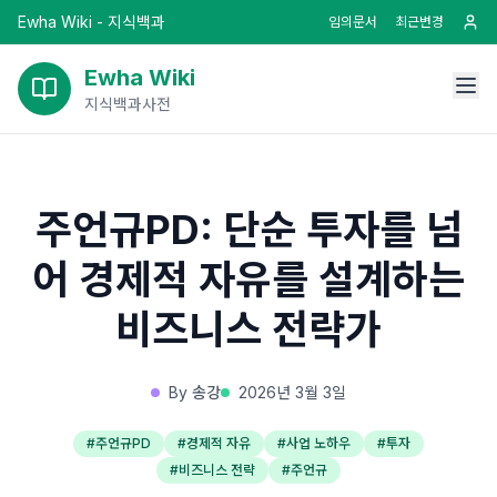
Ewha Wiki - 지식백과
임의문서
최근변경
Ewha Wiki
지식백과사전
주언규PD: 단순 투자를 넘
어 경제적 자유를 설계하는
비즈니스 전략가
By
송강
2026년 3월 3일
#
주언규PD
#
경제적 자유
#
사업 노하우
#
투자
#
비즈니스 전략
#
주언규