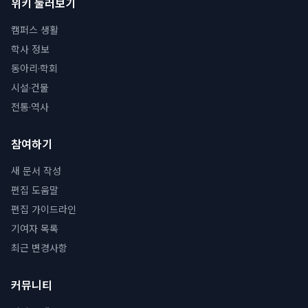
위키 둘러보기
캠퍼스 생활
학사 정보
동아리·학회
시설·건물
전통·역사
참여하기
새 문서 작성
편집 도움말
편집 가이드라인
기여자 목록
최근 변경사항
커뮤니티