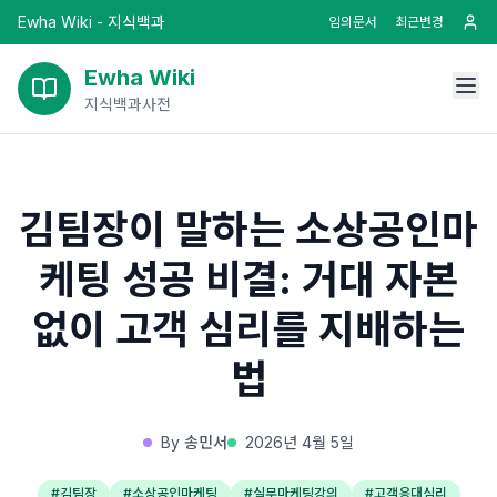
Ewha Wiki - 지식백과
임의문서
최근변경
Ewha Wiki
지식백과사전
김팀장이 말하는 소상공인마
케팅 성공 비결: 거대 자본
없이 고객 심리를 지배하는
법
By
송민서
2026년 4월 5일
#
김팀장
#
소상공인마케팅
#
실무마케팅강의
#
고객응대심리