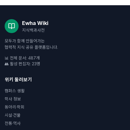
Ewha Wiki
지식백과사전
모두가 함께 만들어가는
협력적 지식 공유 플랫폼입니다.
📊 전체 문서: 487개
👥 활성 편집자: 23명
위키 둘러보기
캠퍼스 생활
학사 정보
동아리·학회
시설·건물
전통·역사