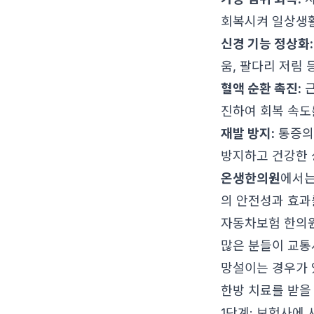
회복시켜 일상생활
신경 기능 정상화:
움, 팔다리 저림 
혈액 순환 촉진:
근
진하여 회복 속도
재발 방지:
통증의
방지하고 건강한 
온생한의원
에서는
의 안전성과 효과
자동차보험 한의원
많은 분들이 교통
망설이는 경우가 
한방 치료를 받을
1단계: 보험사에