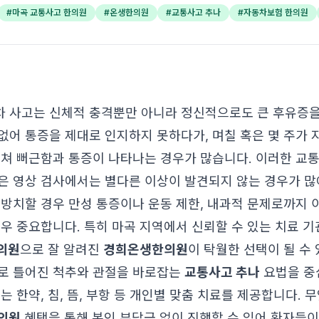
#
마곡 교통사고 한의원
#
온생한의원
#
교통사고 추나
#
자동차보험 한의원
 사고는 신체적 충격뿐만 아니라 정신적으로도 큰 후유증을
없어 통증을 제대로 인지하지 못하다가, 며칠 혹은 몇 주가 지
걸쳐 뻐근함과 통증이 나타나는 경우가 많습니다. 이러한 교
같은 영상 검사에서는 별다른 이상이 발견되지 않는 경우가 많아
 방치할 경우 만성 통증이나 운동 제한, 내과적 문제로까지 
매우 중요합니다. 특히 마곡 지역에서 신뢰할 수 있는 치료 기
의원
으로 잘 알려진
경희온생한의원
이 탁월한 선택이 될 수
로 틀어진 척추와 관절을 바로잡는
교통사고 추나
요법을 중
는 한약, 침, 뜸, 부항 등 개인별 맞춤 치료를 제공합니다. 
의원
혜택을 통해 본인 부담금 없이 진행할 수 있어 환자들