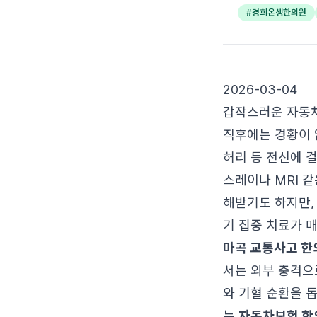
#
경희온생한의원
2026-03-04
갑작스러운 자동차
직후에는 경황이 
허리 등 전신에 
스레이나 MRI 
해받기도 하지만,
기 집중 치료가 
마곡 교통사고 한
서는 외부 충격으
와 기혈 순환을 돕
는
자동차보험 한