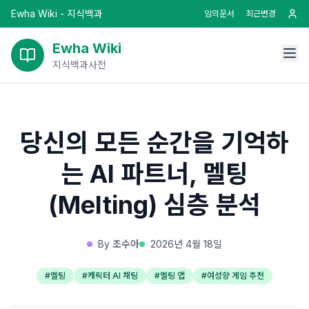
Ewha Wiki - 지식백과
임의문서
최근변경
Ewha Wiki
지식백과사전
당신의 모든 순간을 기억하
는 AI 파트너, 멜팅
(Melting) 심층 분석
By
조수아
2026년 4월 18일
#
멜팅
#
캐릭터 AI 채팅
#
멜팅 앱
#
여성향 게임 추천