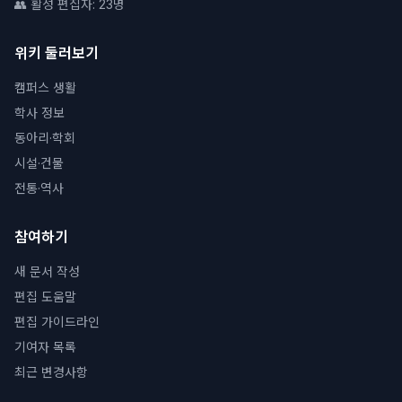
👥 활성 편집자: 23명
위키 둘러보기
캠퍼스 생활
학사 정보
동아리·학회
시설·건물
전통·역사
참여하기
새 문서 작성
편집 도움말
편집 가이드라인
기여자 목록
최근 변경사항