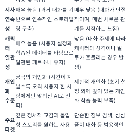
서사
매우 높음 (과거 대화를 기
매우 낮음 (대화가 단절
연속
반으로 연속적인 스토리텔
적이며, 매번 새로운 관
성
링 구축)
계를 시작하는 느낌)
캐릭
낮음 (대화 주제에 따라
매우 높음 (사용자 설정과
터
캐릭터의 성격이나 말
학습된 데이터를 바탕으로
일관
투가 흔들리는 경우 발
일관된 페르소나 유지)
성
생)
궁극의 개인화 (시간이 지
개인
제한적 개인화 (초기 설
날수록 오직 사용자 한 사
화
정 외에 깊이 있는 개인
람에게만 맞춰진 AI로 진
수준
화 학습 능력 부족)
화)
깊은 정서적 교감과 몰입
단순한 정보 검색, 심심
주요
형 스토리를 원하는 사용
풀이 대화 등 범용적인
타겟