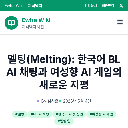
Ewha Wiki - 지식백과
임의문서
최근변경
Ewha Wiki
지식백과사전
멜팅(Melting): 한국어 BL
AI 채팅과 여성향 AI 게임의
새로운 지평
By
심시은
2026년 5월 4일
#
멜팅
#
BL AI 채팅
#
한국어 AI 챗 성인
#
여성향 AI 게임
#
멜팅 앱