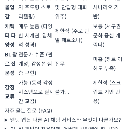
몰입
자 주도형 스토
및 단답형 대화
시나리오 기
감
리텔링)
위주)
반)
캐릭
매우 높음 (다양
보통 (서구권
제한적 (주로 단
터 다
한 세계관, 입체
문화 중심 캐
일 페르소나)
양성
적 성격)
릭터)
BL 장
전문가 수준 (관
미흡 (장르 이
르 전
계성, 감정선 심
전무
해도 부족)
문성
층 구현)
가능 (동적 감정
제한적 (스크
감정
시스템으로 실시
불가능
립트 기반 반
교류
간 교감)
응)
자주 묻는 질문 (FAQ)
멜팅 앱은 다른 AI 채팅 서비스와 무엇이 다른가요?