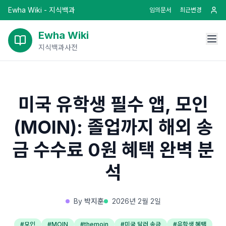
Ewha Wiki - 지식백과
임의문서
최근변경
Ewha Wiki
지식백과사전
미국 유학생 필수 앱, 모인
(MOIN): 졸업까지 해외 송
금 수수료 0원 혜택 완벽 분
석
By
박지훈
2026년 2월 2일
#
모인
#
MOIN
#
themoin
#
미국 달러 송금
#
유학생 혜택