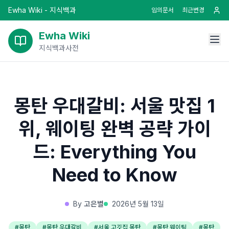
Ewha Wiki - 지식백과
임의문서
최근변경
Ewha Wiki
지식백과사전
몽탄 우대갈비: 서울 맛집 1
위, 웨이팅 완벽 공략 가이
드: Everything You
Need to Know
By
고은별
2026년 5월 13일
#
몽탄
#
몽탄 우대갈비
#
서울 고깃집 몽탄
#
몽탄 웨이팅
#
몽탄