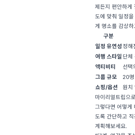
제든지 편안하게 
도에 맞춰 일정을
게 명소를 감상하고
구분
일정 유연성
정해진
여행 스타일
단체 
액티비티
선택의
그룹 규모
20명
쇼핑/옵션
원치 
마이리얼트립으로 
그렇다면 어떻게 
도록 간단하고 직
계획해보세요.