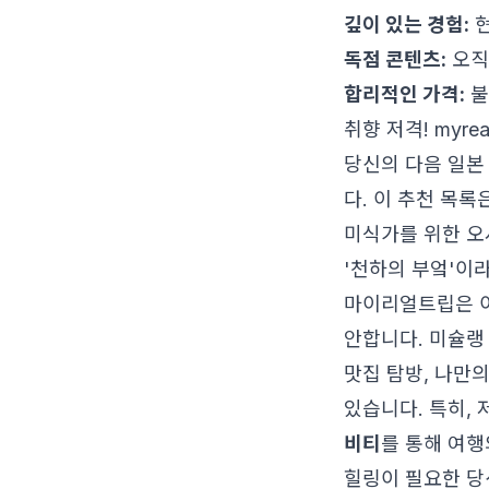
깊이 있는 경험:
현
독점 콘텐츠:
오직
합리적인 가격:
불
취향 저격! myre
당신의 다음 일본
다. 이 추천 목록
미식가를 위한 오
'천하의 부엌'이
마이리얼트립은 이
안합니다. 미슐랭
맛집 탐방, 나만
있습니다. 특히,
비티
를 통해 여행
힐링이 필요한 당