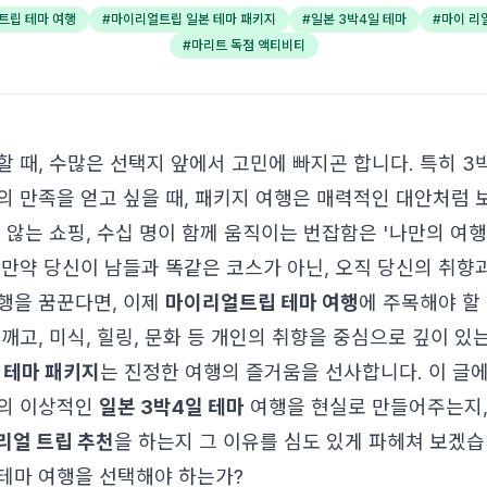
트립 테마 여행
#
마이리얼트립 일본 테마 패키지
#
일본 3박4일 테마
#
마이 리
#
마리트 독점 액티비티
할 때, 수많은 선택지 앞에서 고민에 빠지곤 합니다. 특히 3
의 만족을 얻고 싶을 때, 패키지 여행은 매력적인 대안처럼 
 않는 쇼핑, 수십 명이 함께 움직이는 번잡함은 '나만의 여
 만약 당신이 남들과 똑같은 코스가 아닌, 오직 당신의 취향
행을 꿈꾼다면, 이제
마이리얼트립 테마 여행
에 주목해야 할
깨고, 미식, 힐링, 문화 등 개인의 취향을 중심으로 깊이 
일본 테마 패키지
는 진정한 여행의 즐거움을 선사합니다. 이 글
신의 이상적인
일본 3박4일 테마
여행을 현실로 만들어주는지,
리얼 트립 추천
을 하는지 그 이유를 심도 있게 파헤쳐 보겠습
테마 여행을 선택해야 하는가?