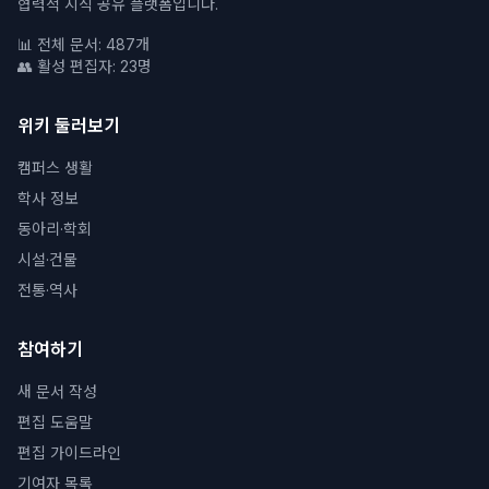
협력적 지식 공유 플랫폼입니다.
📊 전체 문서: 487개
👥 활성 편집자: 23명
위키 둘러보기
캠퍼스 생활
학사 정보
동아리·학회
시설·건물
전통·역사
참여하기
새 문서 작성
편집 도움말
편집 가이드라인
기여자 목록