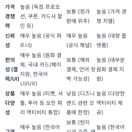
가격
높음 (독점 프로모
보통 (정가
높음 (가격 경
경쟁
션, 쿠폰, 카드사 할
판매 위주)
쟁 치열)
력
인 등)
신뢰
매우 높음 (공식 파
매우 높음
높음 (대형 플
성
트너)
(공식 채널)
랫폼)
매우 높음 (원화 결
편의
보통 (해외
높음 (대부분
제, 국내 카드/페이
성 (결
결제, 언어 장
원화 결제 지
지원, 한국어
제/UI)
벽 가능성)
원)
UI/UX)
상품
매우 높음 (티켓, 셔
낮음 (디즈니
높음 (다양한
다양
틀, 투어 등 모든 파
랜드 관련 상
액티비티 제
성
리 액티비티 통합)
품에 한정)
공)
보통 (현지
매우 높음 (한국어
높음 (한국어
고객
시간 기준, 영