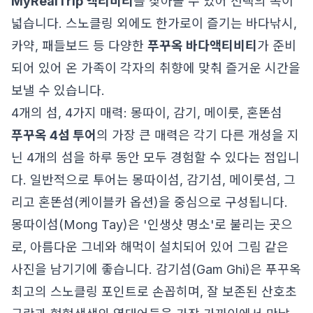
MyRealTrip 액티비티
를 찾아볼 수 있어 선택의 폭이
넓습니다. 스노클링 외에도 한가로이 즐기는 바다낚시,
카약, 패들보드 등 다양한
푸꾸옥 바다액티비티
가 준비
되어 있어 온 가족이 각자의 취향에 맞춰 즐거운 시간을
보낼 수 있습니다.
4개의 섬, 4가지 매력: 몽따이, 감기, 메이룻, 혼똔섬
푸꾸옥 4섬 투어
의 가장 큰 매력은 각기 다른 개성을 지
닌 4개의 섬을 하루 동안 모두 경험할 수 있다는 점입니
다. 일반적으로 투어는 몽따이섬, 감기섬, 메이룻섬, 그
리고 혼똔섬(케이블카 옵션)을 중심으로 구성됩니다.
몽따이섬(Mong Tay)은 '인생샷 명소'로 불리는 곳으
로, 아름다운 그네와 해먹이 설치되어 있어 그림 같은
사진을 남기기에 좋습니다. 감기섬(Gam Ghi)은 푸꾸옥
최고의 스노클링 포인트로 손꼽히며, 잘 보존된 산호초