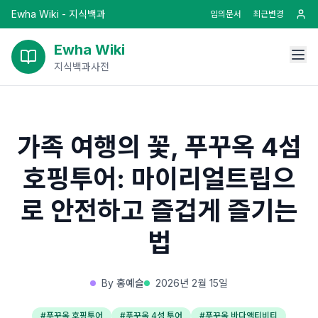
Ewha Wiki - 지식백과
임의문서
최근변경
Ewha Wiki
지식백과사전
가족 여행의 꽃, 푸꾸옥 4섬
호핑투어: 마이리얼트립으
로 안전하고 즐겁게 즐기는
법
By
홍예슬
2026년 2월 15일
#
푸꾸옥 호핑투어
#
푸꾸옥 4섬 투어
#
푸꾸옥 바다액티비티