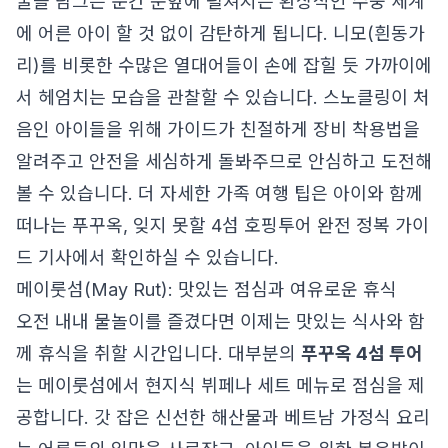
굴을 담그는 순간 눈앞에 펼쳐지는 환상적인 수중 세계
에 어른 아이 할 것 없이 감탄하게 됩니다. 니모(흰동가
리)를 비롯한 수많은 열대어들이 손에 잡힐 듯 가까이에
서 헤엄치는 모습을 관찰할 수 있습니다. 스노클링이 처
음인 아이들을 위해 가이드가 친절하게 장비 착용법을
알려주고 안전을 세심하게 돌봐주므로 안심하고 도전해
볼 수 있습니다. 더 자세한 가족 여행 팁은
아이와 함께
떠나는 푸꾸옥, 잊지 못할 4섬 호핑투어 완전 정복 가이
드
기사에서 확인하실 수 있습니다.
메이룻섬(May Rut): 맛있는 점심과 여유로운 휴식
오전 내내 물놀이를 즐겼다면 이제는 맛있는 식사와 함
께 휴식을 취할 시간입니다. 대부분의
푸꾸옥 4섬 투어
는 메이룻섬에서 현지식 뷔페나 세트 메뉴로 점심을 제
공합니다. 갓 잡은 신선한 해산물과 베트남 가정식 요리