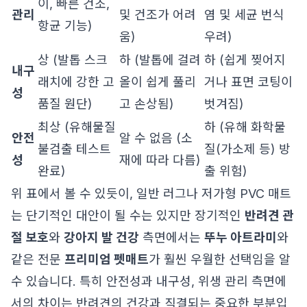
이, 빠른 건조,
관리
및 건조가 어려
염 및 세균 번식
항균 기능)
움)
우려)
상 (발톱 스크
하 (발톱에 걸려
하 (쉽게 찢어지
내구
래치에 강한 고
올이 쉽게 풀리
거나 표면 코팅이
성
품질 원단)
고 손상됨)
벗겨짐)
최상 (유해물질
하 (유해 화학물
안전
알 수 없음 (소
불검출 테스트
질(가소제 등) 방
성
재에 따라 다름)
완료)
출 위험)
위 표에서 볼 수 있듯이, 일반 러그나 저가형 PVC 매트
는 단기적인 대안이 될 수는 있지만 장기적인
반려견 관
절 보호
와
강아지 발 건강
측면에서는
뚜누 아트라미
와
같은 전문
프리미엄 펫매트
가 훨씬 우월한 선택임을 알
수 있습니다. 특히 안전성과 내구성, 위생 관리 측면에
서의 차이는 반려견의 건강과 직결되는 중요한 부분입