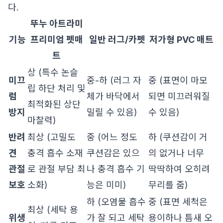
다.
뚜누 아트라미
기능
프리미엄 펫매
일반 러그/카펫
저가형 PVC 매트
트
상 (특수 논슬
미끄
중-하 (러그 자
중 (표면이 마모
립 하단 처리 및
럼
체가 바닥에서
되면 미끄러워질
최적화된 상단
방지
밀릴 수 있음)
수 있음)
마찰력)
반려
최상 (고밀도
중 (어느 정도
하 (쿠션감이 거
견
충격 흡수 소재
쿠션감은 있으
의 없거나 너무
관절
로 관절 부담 최
나 충격 흡수 기
딱딱하여 오히려
보호
소화)
능은 미미)
무리를 줌)
하 (오염물 흡수
중 (표면 세척은
최상 (세탁 용
위생
가 잘 되고 세탁
용이하나 틈새 오