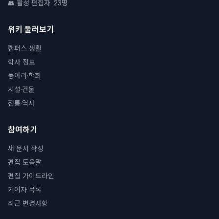
👥 활성 편집자: 23명
위키 둘러보기
캠퍼스 생활
학사 정보
동아리·학회
시설·건물
전통·역사
참여하기
새 문서 작성
편집 도움말
편집 가이드라인
기여자 목록
최근 변경사항