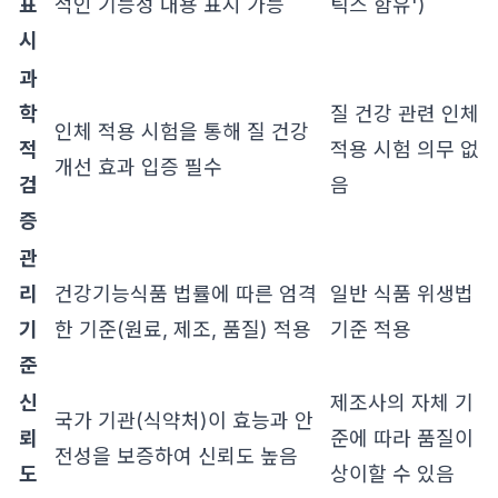
표
적인 기능성 내용 표시 가능
틱스 함유')
시
과
학
질 건강 관련 인체
인체 적용 시험을 통해 질 건강
적
적용 시험 의무 없
개선 효과 입증 필수
검
음
증
관
리
건강기능식품 법률에 따른 엄격
일반 식품 위생법
기
한 기준(원료, 제조, 품질) 적용
기준 적용
준
신
제조사의 자체 기
국가 기관(식약처)이 효능과 안
뢰
준에 따라 품질이
전성을 보증하여 신뢰도 높음
도
상이할 수 있음