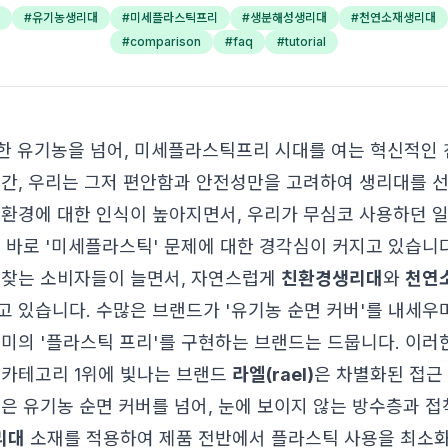
#
유기농생리대
#
미세플라스틱프리
#
생분해성생리대
#
천연소재생리대
#
comparison
#
faq
#
tutorial
 단순한 유기농을 넘어, 미세플라스틱프리 시대를 여는 혁신적
기간, 우리는 그저 편안함과 안전성만을 고려하여 생리대를 
 환경에 대한 인식이 높아지면서, 우리가 무심코 사용하던 
, 바로 '미세플라스틱' 문제에 대한 경각심이 커지고 있습니
 찾는 소비자들이 늘면서, 자연스럽게
친환경생리대
와
천연
고 있습니다. 수많은 브랜드가 '유기농 순면 커버'를 내세우
의미의 '플라스틱 프리'를 구현하는 브랜드는 드뭅니다. 이러한
 카테고리 1위에 빛나는 브랜드
라엘(rael)
은 차별화된 접근
엘
은 유기농 순면 커버를 넘어, 눈에 보이지 않는 방수층과 
리대
소재를 적용하여 제품 전반에서 플라스틱 사용을 최소