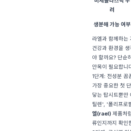
미세플라스틱 우
려
생분해 가능 여부
라엘과 함께하는 
건강과 환경을 
야 할까요? 단순
안목이 필요합니다
1단계: 전성분 
가장 중요한 첫 
닿는 탑시트뿐만 
틸렌', '폴리프로
엘(rael)
제품처럼 
류인지까지 확인