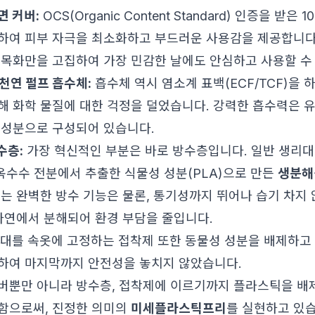
면 커버:
OCS(Organic Content Standard) 인증을 받은
하여 피부 자극을 최소화하고 부드러운 사용감을 제공합니다
 목화만을 고집하여 가장 민감한 날에도 안심하고 사용할 수
천연 펄프 흡수체:
흡수체 역시 염소계 표백(ECF/TCF)을 
해 화학 물질에 대한 걱정을 덜었습니다. 강력한 흡수력은 
 성분으로 구성되어 있습니다.
수층:
가장 혁신적인 부분은 바로 방수층입니다. 일반 생리
, 옥수수 전분에서 추출한 식물성 성분(PLA)으로 만든
생분해
이는 완벽한 방수 기능은 물론, 통기성까지 뛰어나 습기 차지
 자연에서 분해되어 환경 부담을 줄입니다.
대를 속옷에 고정하는 접착제 또한 동물성 성분을 배제하고 
하여 마지막까지 안전성을 놓치지 않았습니다.
버뿐만 아니라 방수층, 접착제에 이르기까지 플라스틱을 배제
함으로써, 진정한 의미의
미세플라스틱프리
를 실현하고 있습