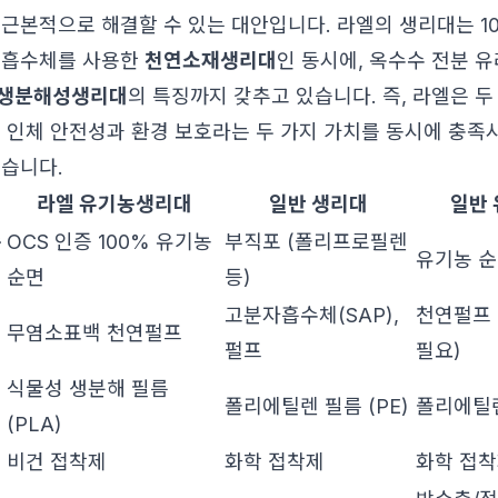
 근본적으로 해결할 수 있는 대안입니다. 라엘의 생리대는 1
 흡수체를 사용한
천연소재생리대
인 동시에, 옥수수 전분 
생분해성생리대
의 특징까지 갖추고 있습니다. 즉, 라엘은 두
, 인체 안전성과 환경 보호라는 두 가지 가치를 동시에 충
있습니다.
라엘 유기농생리대
일반 생리대
일반
촉
OCS 인증 100% 유기농
부직포 (폴리프로필렌
유기농 
순면
등)
고분자흡수체(SAP),
천연펄프 
무염소표백 천연펄프
펄프
필요)
식물성 생분해 필름
폴리에틸렌 필름 (PE)
폴리에틸렌
(PLA)
비건 접착제
화학 접착제
화학 접