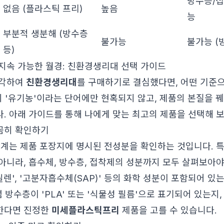
방수층/접
없음 (플라스틱 프리)
높음
능
부분적 생분해 (방수층
불가능
불가능 (
등)
지속 가능한 월경: 친환경생리대 선택 가이드
생각하여
친환경생리대
를 구매하기로 결심했다면, 어떤 기준
히 '유기농'이라는 단어에만 현혹되지 않고, 제품의 본질을 
. 아래 가이드를 통해 나에게 맞는 최고의 제품을 선택해 보
꼼꼼히 확인하기
단계는 제품 포장지에 명시된 전성분을 확인하는 것입니다. 
아니라, 흡수체, 방수층, 접착제의 성분까지 모두 살펴보아야
필렌', '고분자흡수체(SAP)' 등의 화학 성분이 포함되어 있
방수층이 'PLA' 또는 '식물성 필름'으로 표기되어 있는지,
한다면 진정한
미세플라스틱프리
제품을 고를 수 있습니다.