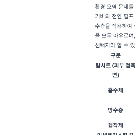
환경 오염 문제를
커버와 천연 펄프
수층을 적용하여
을 모두 아우르며
선택지라 할 수 
구분
탑시트 (피부 접
면)
흡수체
방수층
접착제