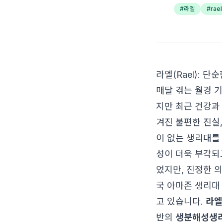
#
라엘
#
rael
라엘(Rael):
매달 겪는 월경 
지만 최근 건강과
겨진 불편한 진실
이 없는 생리대를
성이 더욱 부각되
었지만, 진정한 
국 아마존 생리대
고 있습니다.
라
반의
생분해성생