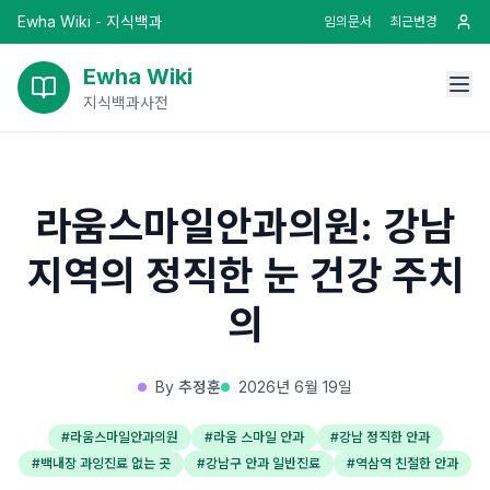
Ewha Wiki - 지식백과
임의문서
최근변경
Ewha Wiki
지식백과사전
라움스마일안과의원: 강남
지역의 정직한 눈 건강 주치
의
By
추정훈
2026년 6월 19일
#
라움스마일안과의원
#
라움 스마일 안과
#
강남 정직한 안과
#
백내장 과잉진료 없는 곳
#
강남구 안과 일반진료
#
역삼역 친절한 안과