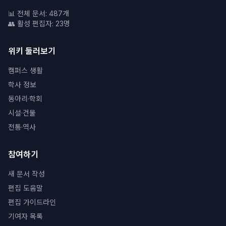
📊 전체 문서: 487개
👥 활성 편집자: 23명
위키 둘러보기
캠퍼스 생활
학사 정보
동아리·학회
시설·건물
전통·역사
참여하기
새 문서 작성
편집 도움말
편집 가이드라인
기여자 목록