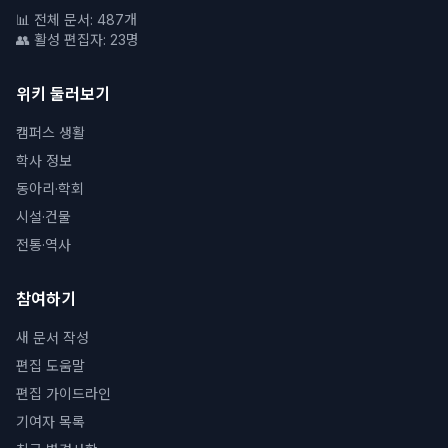
📊 전체 문서: 487개
👥 활성 편집자: 23명
위키 둘러보기
캠퍼스 생활
학사 정보
동아리·학회
시설·건물
전통·역사
참여하기
새 문서 작성
편집 도움말
편집 가이드라인
기여자 목록