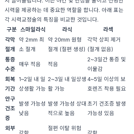
지 끌어올립니다. 이는 야간 빛 번짐을 줄이고 선명한
시력을 제공하는 데 중요한 역할을 합니다. 아래 표는
각 시력교정술의 특징을 비교한 것입니다.
구분
스마일라식
라식
라섹
각막
약 2mm 최
약 20mm 원형
각막 상피 제거
절개
소 절개
절개 (절편 생성)
(절개 없음)
통증
2~3일간 통증 및
매우 적음
적음
수준
이물감
회복
1~2일 내 일
2~3일 내 일상생
4~5일 이상의 보
기간
상생활 가능
활 가능
호렌즈 착용 필요
안구
발생 가능성
발생 가능성 상대
초기 건조증 발생
건조
낮음
적으로 높음
가능성 있음
증
외부
절편 이탈 위험
강함
강함