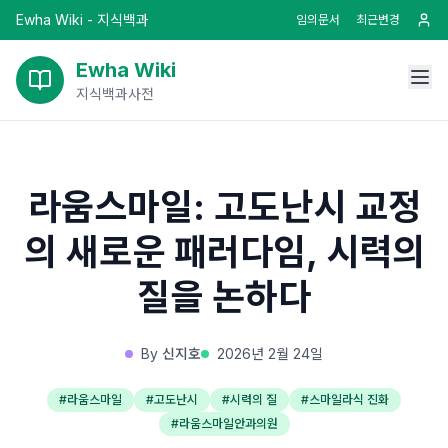
Ewha Wiki - 지식백과
임의문서
최근변경
Ewha Wiki
지식백과사전
라움스마일: 고도난시 교정
의 새로운 패러다임, 시력의
질을 논하다
By
신지호
2026년 2월 24일
#
라움스마일
#
고도난시
#
시력의 질
#
스마일라식 진화
#
라움스마일안과의원