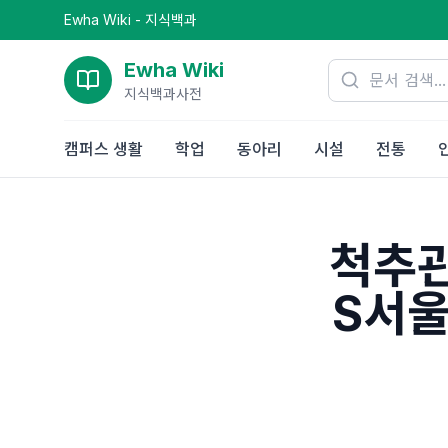
Ewha Wiki - 지식백과
Ewha Wiki
지식백과사전
캠퍼스 생활
학업
동아리
시설
전통
척추관
S서울