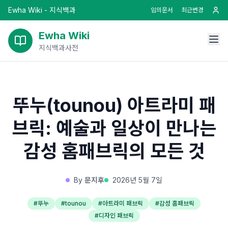
Ewha Wiki - 지식백과
임의문서
최근변경
Ewha Wiki
지식백과사전
뚜누(tounou) 아트라미 패
브릭: 예술과 일상이 만나는
감성 홈패브릭의 모든 것
By
문지후
2026년 5월 7일
#
뚜누
#
tounou
#
아트라미 패브릭
#
감성 홈패브릭
#
디자인 패브릭