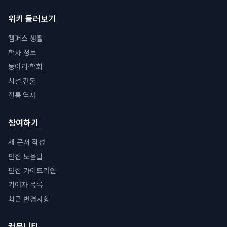
위키 둘러보기
캠퍼스 생활
학사 정보
동아리·학회
시설·건물
전통·역사
참여하기
새 문서 작성
편집 도움말
편집 가이드라인
기여자 목록
최근 변경사항
커뮤니티