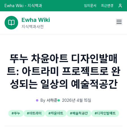
Ewha Wiki - 지식백과
임의문서
최근변경
Ewha Wiki
지식백과사전
뚜누 차윤아트 디자인발매
트: 아트라미 프로젝트로 완
성되는 일상의 예술적공간
By
서하준
2026년 4월 15일
#
뚜누
#
아트라미
#
차윤아트
#
예술적공간
#
디자인발매트