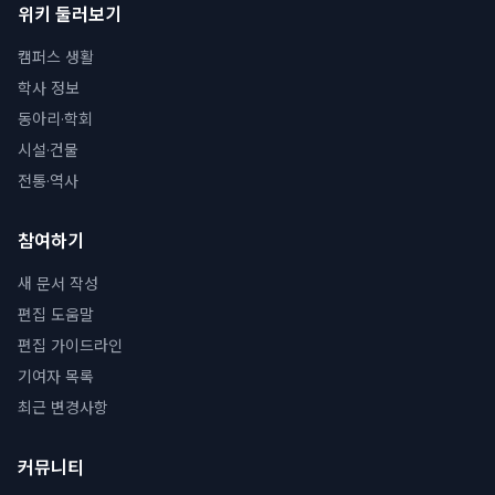
위키 둘러보기
캠퍼스 생활
학사 정보
동아리·학회
시설·건물
전통·역사
참여하기
새 문서 작성
편집 도움말
편집 가이드라인
기여자 목록
최근 변경사항
커뮤니티