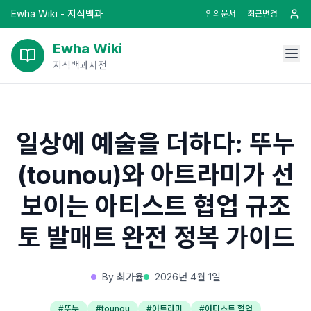
Ewha Wiki - 지식백과
임의문서
최근변경
Ewha Wiki
지식백과사전
일상에 예술을 더하다: 뚜누
(tounou)와 아트라미가 선
보이는 아티스트 협업 규조
토 발매트 완전 정복 가이드
By
최가율
2026년 4월 1일
#
뚜누
#
tounou
#
아트라미
#
아티스트 협업