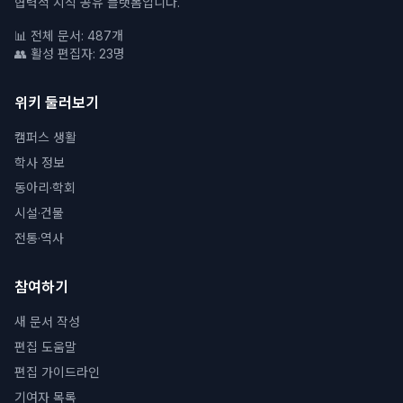
협력적 지식 공유 플랫폼입니다.
📊 전체 문서: 487개
👥 활성 편집자: 23명
위키 둘러보기
캠퍼스 생활
학사 정보
동아리·학회
시설·건물
전통·역사
참여하기
새 문서 작성
편집 도움말
편집 가이드라인
기여자 목록