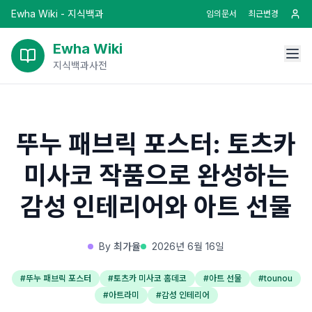
Ewha Wiki - 지식백과
임의문서
최근변경
Ewha Wiki
지식백과사전
뚜누 패브릭 포스터: 토츠카
미사코 작품으로 완성하는
감성 인테리어와 아트 선물
By
최가율
2026년 6월 16일
#
뚜누 패브릭 포스터
#
토츠카 미사코 홈데코
#
아트 선물
#
tounou
#
아트라미
#
감성 인테리어