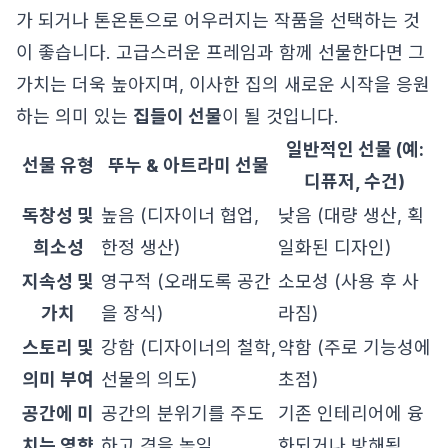
가 되거나 톤온톤으로 어우러지는 작품을 선택하는 것
이 좋습니다. 고급스러운 프레임과 함께 선물한다면 그
가치는 더욱 높아지며, 이사한 집의 새로운 시작을 응원
하는 의미 있는
집들이 선물
이 될 것입니다.
일반적인 선물 (예:
선물 유형
뚜누 & 아트라미 선물
디퓨저, 수건)
독창성 및
높음 (디자이너 협업,
낮음 (대량 생산, 획
희소성
한정 생산)
일화된 디자인)
지속성 및
영구적 (오래도록 공간
소모성 (사용 후 사
가치
을 장식)
라짐)
스토리 및
강함 (디자이너의 철학,
약함 (주로 기능성에
의미 부여
선물의 의도)
초점)
공간에 미
공간의 분위기를 주도
기존 인테리어에 융
치는 영향
하고 격을 높임
화되거나 방해됨