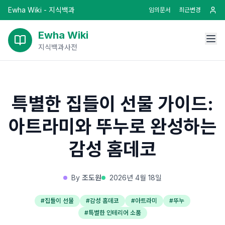
Ewha Wiki - 지식백과
임의문서
최근변경
Ewha Wiki
지식백과사전
특별한 집들이 선물 가이드:
아트라미와 뚜누로 완성하는
감성 홈데코
By
조도원
2026년 4월 18일
#
집들이 선물
#
감성 홈데코
#
아트라미
#
뚜누
#
특별한 인테리어 소품