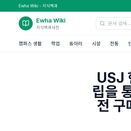
Ewha Wiki - 지식백과
Ewha Wiki
지식백과사전
캠퍼스 생활
학업
동아리
시설
전통
USJ
립을 
전 구