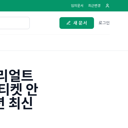
임의문서
최근변경
새 문서
로그인
이리얼트
티켓 안
년 최신