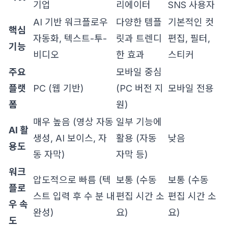
기업
리에이터
SNS 사용자
AI 기반 워크플로우
다양한 템플
기본적인 컷
핵심
자동화, 텍스트-투-
릿과 트렌디
편집, 필터,
기능
비디오
한 효과
스티커
주요
모바일 중심
플랫
PC (웹 기반)
(PC 버전 지
모바일 전용
폼
원)
매우 높음 (영상 자동
일부 기능에
AI 활
생성, AI 보이스, 자
활용 (자동
낮음
용도
동 자막)
자막 등)
워크
압도적으로 빠름 (텍
보통 (수동
보통 (수동
플로
스트 입력 후 수 분 내
편집 시간 소
편집 시간 소
우 속
완성)
요)
요)
도