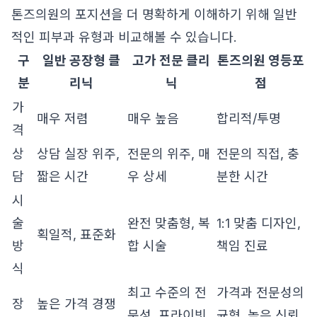
톤즈의원의 포지션을 더 명확하게 이해하기 위해 일반
적인 피부과 유형과 비교해볼 수 있습니다.
구
일반 공장형 클
고가 전문 클리
톤즈의원 영등포
분
리닉
닉
점
가
매우 저렴
매우 높음
합리적/투명
격
상
상담 실장 위주,
전문의 위주, 매
전문의 직접, 충
담
짧은 시간
우 상세
분한 시간
시
술
완전 맞춤형, 복
1:1 맞춤 디자인,
획일적, 표준화
방
합 시술
책임 진료
식
최고 수준의 전
가격과 전문성의
장
높은 가격 경쟁
문성, 프라이빗
균형, 높은 신뢰