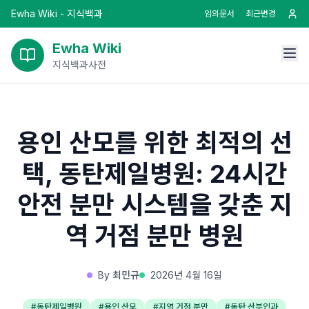
Ewha Wiki - 지식백과
임의문서
최근변경
Ewha Wiki
지식백과사전
용인 산모를 위한 최적의 선
택, 동탄제일병원: 24시간
안전 분만 시스템을 갖춘 지
역 거점 분만 병원
By
최민규
2026년 4월 16일
#
동탄제일병원
#
용인 산모
#
지역 거점 분만
#
동탄 산부인과