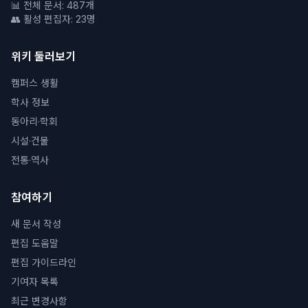
📊 전체 문서: 487개
👥 활성 편집자: 23명
위키 둘러보기
캠퍼스 생활
학사 정보
동아리·학회
시설·건물
전통·역사
참여하기
새 문서 작성
편집 도움말
편집 가이드라인
기여자 목록
최근 변경사항